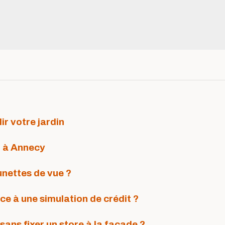
ir votre jardin
r à Annecy
unettes de vue ?
e à une simulation de crédit ?
ns fixer un store à la façade ?