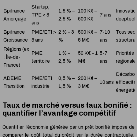
Startup,
Bpifrance
1,5 % –
100 K€ –
Innovatio
TPE < 3
7 ans
Amorçage
2,5 %
500 K€
deeptech
ans
Bpifrance
PME/ETI >
2 % – 3
500 K€ –
7-10
Tous sec
Croissance
3 ans
%
5 M€
ans
structura
Régions (ex
PME
1 % –
50 K€ – 1
5-7
Priorités
: Île-de-
territoire
2,5 %
M€
ans
régionale
France)
Décarbon
ADEME
PME/ETI
0,5 % –
200 K€ –
10 ans
efficacité
Transition
industrie
1,5 %
3 M€
énergéti
Taux de marché versus taux bonifié :
quantifier l’avantage compétitif
Quantifier l’économie générée par un prêt bonifié impose de
comparer le coût total du crédit sur la durée contractuelle.