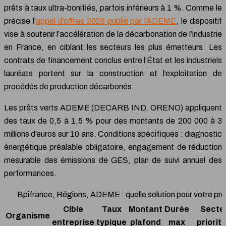
prêts à taux ultra-bonifiés, parfois inférieurs à 1 %. Comme le
précise l’
appel d’offres 2026 publié par l’ADEME
, le dispositif
vise à soutenir l’accélération de la décarbonation de l’industrie
en France, en ciblant les secteurs les plus émetteurs. Les
contrats de financement conclus entre l’État et les industriels
lauréats portent sur la construction et l’exploitation de
procédés de production décarbonés.
Les prêts verts ADEME (DECARB IND, ORENO) appliquent
des taux de 0,5 à 1,5 % pour des montants de 200 000 à 3
millions d’euros sur 10 ans. Conditions spécifiques : diagnostic
énergétique préalable obligatoire, engagement de réduction
mesurable des émissions de GES, plan de suivi annuel des
performances.
Bpifrance, Régions, ADEME : quelle solution pour votre pro
Cible
Taux
Montant
Durée
Secte
Organisme
entreprise
typique
plafond
max
priorit