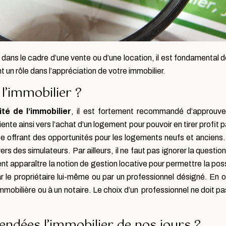
dans le cadre d’une vente ou d’une location, il est fondamental de
t un rôle dans l’appréciation de votre immobilier.
 l’immobilier ?
ité de l’immobilier
, il est fortement recommandé d’approuver
riente ainsi vers l’achat d’un logement pour pouvoir en tirer profit p
e offrant des opportunités pour les logements neufs et anciens. Av
vers des simulateurs. Par ailleurs, il ne faut pas ignorer la quest
nt apparaître la notion de gestion locative pour permettre la poss
 le propriétaire lui-même ou par un professionnel désigné. En o
mobilière ou à un notaire. Le choix d’un professionnel ne doit pa
ndées l’immobilier de nos jours ?