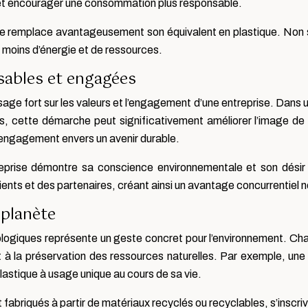
 et encourager une consommation plus responsable.
e remplace avantageusement son équivalent en plastique. Non s
 moins d’énergie et de ressources.
sables et engagées
age fort sur les valeurs et l’engagement d’une entreprise. Dans
es, cette démarche peut significativement améliorer l’image d
e engagement envers un avenir durable.
eprise démontre sa conscience environnementale et son désir d
ients et des partenaires, créant ainsi un avantage concurrentiel 
 planète
ogiques représente un geste concret pour l’environnement. Chaqu
t à la préservation des ressources naturelles. Par exemple, un
 plastique à usage unique au cours de sa vie.
briqués à partir de matériaux recyclés ou recyclables, s’inscriv