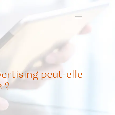
rtising peut-elle
e ?