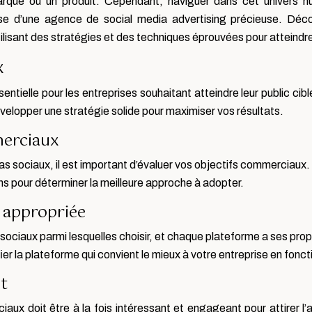
arque ou un produit. Cependant, naviguer dans cet univers n
rtise d’une agence de social media advertising précieuse. D
tilisant des stratégies et des techniques éprouvées pour atteindr
x
ntielle pour les entreprises souhaitant atteindre leur public cible
évelopper une stratégie solide pour maximiser vos résultats.
merciaux
ociaux, il est important d’évaluer vos objectifs commerciaux.
ns pour déterminer la meilleure approche à adopter.
e appropriée
sociaux parmi lesquelles choisir, et chaque plateforme a ses pr
ier la plateforme qui convient le mieux à votre entreprise en foncti
t
aux doit être à la fois intéressant et engageant pour attirer l