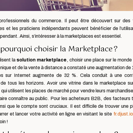
rofessionnels du commerce. Il peut être découvert sur des f
s et les praticiens indépendants peuvent bénéficier de l’utili
épendant. Ainsi, s’intéresser à la marketplaces est essentiel.
pourquoi choisir la Marketplace ?
lisent la
solution marketplace
, choisir une place sur le monde
ique et de la vente à distance a constaté une augmentation de 1
es sur Internet augmente de 32 %. Cela conduit à une conf
e tous les horizons. Avoir une vitrine dans le marketplace 
qui utilisent les places de marché pour vendre leurs marchandis
re connaître au public. Pour les acheteurs B2B, des facteurs tel
i que le compte sont cruciaux. Il est difficile de trouver une p
 et lancer votre activité en ligne en visitant le site
fr.djust.io
in !