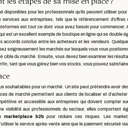
t les étapes de sa mise en place ?
 disponibles pour les professionnels qu’ils peuvent utiliser pou
ervices aux entreprises, tels que le référencement d’offres 
ateformes est tout ce dont vous avez besoin pour commencer. Apr
e qui est un excellent exemple de boutique en ligne qui se double 
es accords conclus entre les acheteurs et les vendeurs. Quelq
sez soigneusement les marchés sur lesquels vous vous positionne
hé cible du marché. Ensuite, vous devez bien examiner les résult
Enfin, tant que vous gérez bien vos stocks, vous pouvez satisfai
ace
plus souhaitables pour un marché. Un site peut prétendre avoir des
aces de marché permettent aux clients de localiser et d’acheter
mpétitive et accessible aux entreprises qui doivent compter su
ne visibilité aux professionnels du secteur, elles comportent é
ne
marketplace b2b
pour réduire ces risques. Les market
 d’utiliser le service après-vente ainsi que le paiement sécurisé