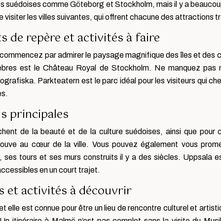
es suédoises comme Göteborg et Stockholm, mais il y a beaucoup 
visiter les villes suivantes, qui offrent chacune des attractions t
s de repère et activités à faire
m, commencez par admirer le paysage magnifique des îles et des c
lèbres est le Château Royal de Stockholm. Ne manquez pas n
fiska. Parkteatern est le parc idéal pour les visiteurs qui cher
es.
ns principales
chent de la beauté et de la culture suédoises, ainsi que pour ce
rouve au cœur de la ville. Vous pouvez également vous promen
, ses tours et ses murs construits il y a des siècles. Uppsala
accessibles en un court trajet.
s et activités à découvrir
t elle est connue pour être un lieu de rencontre culturel et artist
 Un itinéraire à Malmö n’est pas complet sans la visite du Mu