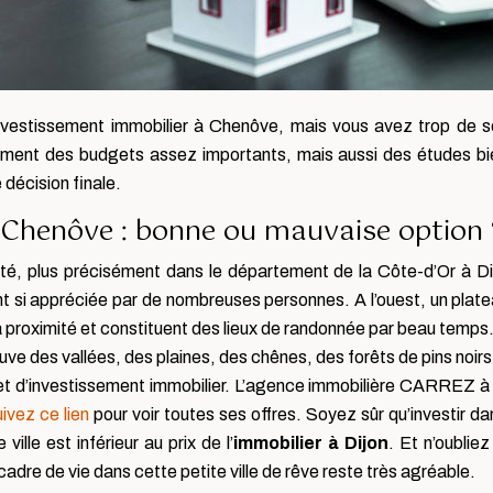
nvestissement immobilier à Chenôve, mais vous avez trop de sou
lement des budgets assez importants, mais aussi des études b
 décision finale.
à Chenôve : bonne ou mauvaise option 
é, plus précisément dans le département de la Côte-d’Or à 
nt si appréciée par de nombreuses personnes. A l’ouest, un plat
nt à proximité et constituent des lieux de randonnée par beau temp
ve des vallées, des plaines, des chênes, des forêts de pins noirs, 
jet d’investissement immobilier. L’agence immobilière CARREZ à
uivez ce lien
pour voir toutes ses offres. Soyez sûr qu’investir d
ville est inférieur au prix de l’
immobilier à Dijon
. Et n’oublie
adre de vie dans cette petite ville de rêve reste très agréable.