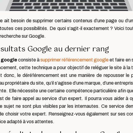
ise ait besoin de supprimer certains contenus d’une page ou d’u
tes ces possibilités. De quoi s’agit-il exactement ? Voici tout
e recherche sur Google.
sultats Google au dernier rang
 google
consiste à
supprimer référencement google
et faire en 
cement, cette technique a pour objectif de reléguer le site à la
 donc, le déréférencement est une manière de repousser le plu
u propriétaire du site, qu’il s’agisse d’une marque, d’une entreprise
e. Elle nécessite une certaine compétence particulière afin que 
 est de faire appel au service d’un expert. Il pourra vous aider à o
e sujet ne sont plus visibles par les internautes. Ce service 
 de choisir votre expert. Renseignez-vous également sur ses c
vice adapté à vos attentes.