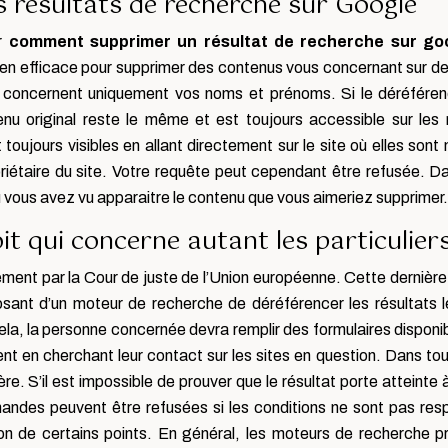
résultats de recherche sur Google
ur
comment supprimer un résultat de recherche sur go
yen efficace pour supprimer des contenus vous concernant sur des
 concernent uniquement vos noms et prénoms. Si le déréférenc
nu original reste le même et est toujours accessible sur les 
toujours visibles en allant directement sur le site où elles sont
iétaire du site. Votre requête peut cependant être refusée. Da
vous avez vu apparaitre le contenu que vous aimeriez supprimer.
t qui concerne autant les particuliers
ent par la Cour de juste de l’Union européenne. Cette dernière 
ant d’un moteur de recherche de déréférencer les résultats l
cela, la personne concernée devra remplir des formulaires disponib
 en cherchant leur contact sur les sites en question. Dans tous l
ère. S’il est impossible de prouver que le résultat porte atteinte 
andes peuvent être refusées si les conditions ne sont pas res
 de certains points. En général, les moteurs de recherche p