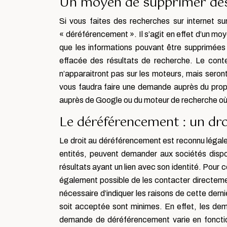
Un moyen de supprimer des 
Si vous faites des recherches sur internet s
« déréférencement ». Il s’agit en effet d’un mo
que les informations pouvant être supprimées
effacée des résultats de recherche. Le conte
n’apparaitront pas sur les moteurs, mais seront 
vous faudra faire une demande auprès du propr
auprès de Google ou du moteur de recherche où 
Le déréférencement : un droi
Le droit au déréférencement est reconnu légalem
entités, peuvent demander aux sociétés dispos
résultats ayant un lien avec son identité. Pour 
également possible de les contacter directement
nécessaire d’indiquer les raisons de cette derni
soit acceptée sont minimes. En effet, les dem
demande de déréférencement varie en fonction