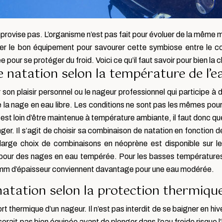
improvise pas. L’organisme n’est pas fait pour évoluer de la mêm
ouver le bon équipement pour savourer cette symbiose entre le c
r se protéger du froid. Voici ce qu’il faut savoir pour bien la ch
 natation selon la température de l’e
son plaisir personnel ou le nageur professionnel qui participe à
e la nage en eau libre. Les conditions ne sont pas les mêmes pou
ac est loin d’être maintenue à température ambiante, il faut donc 
ger. Il s’agit de choisir sa combinaison de natation en fonction d
 large choix de combinaisons en néoprène est disponible sur le
 pour des nages en eau tempérée. Pour les basses températures
2 mm d’épaisseur conviennent davantage pour une eau modérée.
atation selon la protection thermiqu
rt thermique d’un nageur. Il n’est pas interdit de se baigner en hi
erait pas bien équipée avant de plonger dans l’eau froide risque