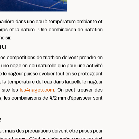
e manière dans une eau à température ambiante et
orps et la nature. Une combinaison de natation
oisir.
au
 des compétitions de triathlon doivent prendre en
r une nage en eau naturelle que pour une activité
que le nageur puisse évoluer tout en se protégeant
e la température de l’eau dans laquelle le nageur
 site les
les4nages.com
. On peut trouver des
, les combinaisons de 4/2 mm d’épaisseur sont
e
ver, mais des précautions doivent être prises pour
 l’hypothermie. C’est un phénomène qui se produit