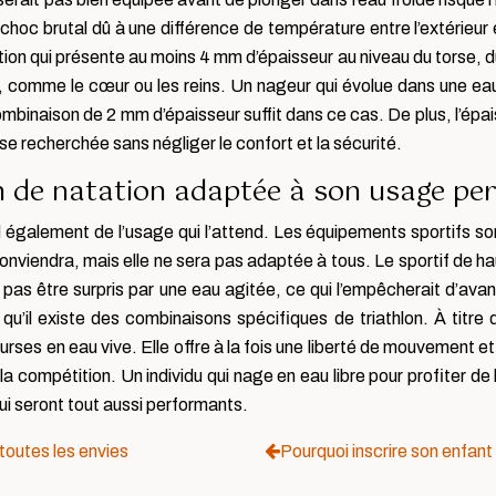
oc brutal dû à une différence de température entre l’extérieur et l
ion qui présente au moins 4 mm d’épaisseur au niveau du torse, d
ps, comme le cœur ou les reins. Un nageur qui évolue dans une e
mbinaison de 2 mm d’épaisseur suffit dans ce cas. De plus, l’épais
 recherchée sans négliger le confort et la sécurité.
n de natation adaptée à son usage pe
également de l’usage qui l’attend. Les équipements sportifs sont
onviendra, mais elle ne sera pas adaptée à tous. Le sportif de h
doit pas être surpris par une eau agitée, ce qui l’empêcherait d’
 qu’il existe des combinaisons spécifiques de triathlon. À titre
ses en eau vive. Elle offre à la fois une liberté de mouvement et
la compétition. Un individu qui nage en eau libre pour profiter de 
i seront tout aussi performants.
 toutes les envies
Pourquoi inscrire son enfan