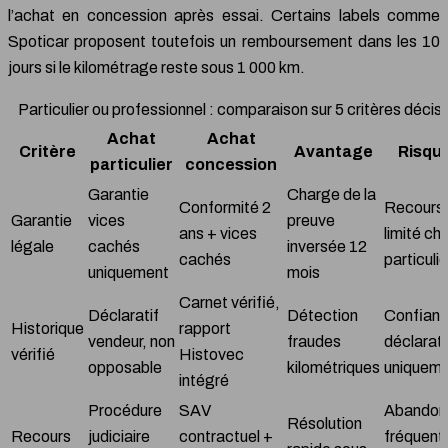
l’achat en concession après essai. Certains labels comme
Spoticar proposent toutefois un remboursement dans les 10
jours si le kilométrage reste sous 1 000 km.
Particulier ou professionnel : comparaison sur 5 critères décisi
Achat
Achat
Critère
Avantage
Risqu
particulier
concession
Garantie
Charge de la
Conformité 2
Recours
Garantie
vices
preuve
ans + vices
limité ch
légale
cachés
inversée 12
cachés
particulie
uniquement
mois
Carnet vérifié,
Déclaratif
Détection
Confian
Historique
rapport
vendeur, non
fraudes
déclarat
vérifié
Histovec
opposable
kilométriques
uniquem
intégré
Procédure
SAV
Abandon
Résolution
Recours
judiciaire
contractuel +
fréquent 