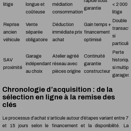
rapide sous
litige
longue et
médiation
< 2 000 
garantie
coûteuse
consommation
litige
Double
Reprise
Vente
Déduction
Gain temps +
transact
ancien
séparée
immédiate prix
financement
si
véhicule
obligatoire
achat
optimisé
particulie
Perte
Garage
Atelier agréé
Continuité
SAV
historiqu
indépendant
réseau avec
garantie
proximité
si multipl
au choix
pièces origine
constructeur
garages
Chronologie d’acquisition : de la
sélection en ligne à la remise des
clés
Le processus d’achat s’articule autour d’étapes variant entre 7
et 15 jours selon le financement et la disponibilité. La