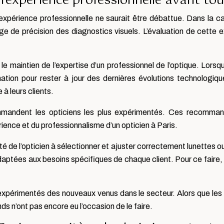
: l’expérience professionnelle avant tou
’expérience professionnelle ne saurait être débattue. Dans la cap
e de précision des diagnostics visuels. L’évaluation de cette e
e maintien de l’expertise d’un professionnel de l’optique. Lorsque 
mation pour rester à jour des dernières évolutions technologiqu
 à leurs clients.
ommandent les opticiens les plus expérimentés. Ces recommand
érience et du professionnalisme d’un opticien à Paris.
té de l’opticien à sélectionner et ajuster correctement lunettes o
daptées aux besoins spécifiques de chaque client. Pour ce faire, il
s expérimentés des nouveaux venus dans le secteur. Alors que les
s n’ont pas encore eu l’occasion de le faire.