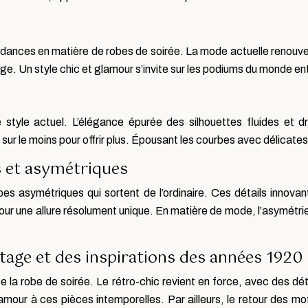
ances en matière de robes de soirée. La mode actuelle renouvell
. Un style chic et glamour s’invite sur les podiums du monde ent
le style actuel. L’élégance épurée des silhouettes fluides et
ur le moins pour offrir plus. Épousant les courbes avec délicate
 et asymétriques
s asymétriques qui sortent de l’ordinaire. Ces détails innova
 pour une allure résolument unique. En matière de mode, l’asymétr
ntage et des inspirations des années 1920
la robe de soirée. Le rétro-chic revient en force, avec des dét
mour à ces pièces intemporelles. Par ailleurs, le retour des mot