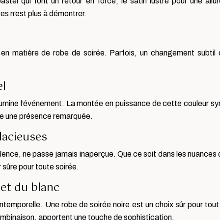
pastel qui font un retour en force, le satin lustré pour une al
es n’est plus à démontrer.
n matière de robe de soirée. Parfois, un changement subtil da
el
lumine l’événement. La montée en puissance de cette couleur sym
e une présence remarquée.
dacieuses
lence, ne passe jamais inaperçue. Que ce soit dans les nuances 
 sûre pour toute soirée.
et du blanc
intemporelle. Une robe de soirée noire est un choix sûr pour tou
ombinaison, apportent une touche de sophistication.