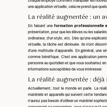
chaque employé comment manipuler les nouveaux
une application virtuelle, cela ne prend que que
La réalité augmentée : un 
En faisant une
formation professionnelle 
présentation, pour que les élèves ou les salariés
ordinateur, d’un stylo, etc. Dès qu’une explicatio
virtuelle, la tâche est diminuée. Ils n’ont déso
d’une multitude d’appareils. En général, une 
comme bénéfique. C’est une application permet
personne au quotidien et que vous souhaitez en a
informations susceptibles de vous intéresser.
La réalité augmentée : déjà 
Actuellement, tout le monde en parle. La réa
matériels et appareils qui suivent cette tendanc
n’aurez pas besoin d’utiliser un matériel sophis
concernant sa conception, vous n’avez qu’à con