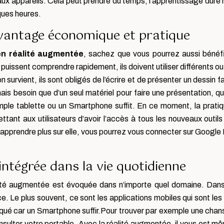
 appareils. Cela peut prendre du temps, l’apprentissage dure n
lques heures.
avantage économique et pratique
en réalité augmentée
, sachez que vous pourrez aussi bénéf
 puissent comprendre rapidement, ils doivent utiliser différents out
n survient, ils sont obligés de l’écrire et de présenter un dessin 
rmais besoin que d’un seul matériel pour faire une présentation, qu
simple tablette ou un Smartphone suffit. En ce moment, la pra
tant aux utilisateurs d’avoir l’accès à tous les nouveaux outil
pprendre plus sur elle, vous pourrez vous connecter sur Google Pl
intégrée dans la vie quotidienne
lité augmentée est évoquée dans n’importe quel domaine. Dans 
e. Le plus souvent, ce sont les applications mobiles qui sont les 
tiqué car un Smartphone suffir.Pour trouver par exemple une chans
sulter votre portable. Avec la réalité augmentée, il vous est m