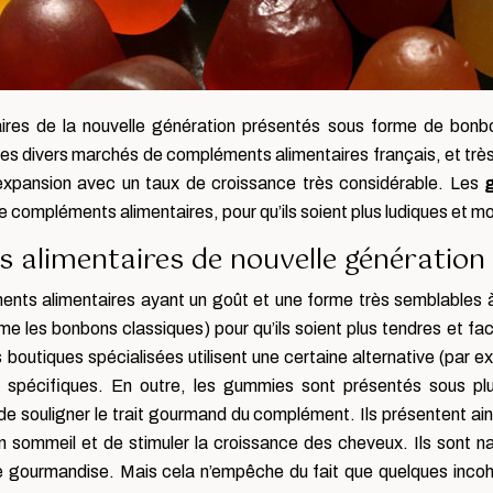
es de la nouvelle génération présentés sous forme de bonbon
ur les divers marchés de compléments alimentaires français, et 
e expansion avec un taux de croissance très considérable. Les
e compléments alimentaires, pour qu’ils soient plus ludiques et m
alimentaires de nouvelle génération
ts alimentaires ayant un goût et une forme très semblables à u
 les bonbons classiques) pour qu’ils soient plus tendres et fac
outiques spécialisées utilisent une certaine alternative (par ex
 spécifiques. En outre, les gummies sont présentés sous plu
de souligner le trait gourmand du complément. Ils présentent ai
 sommeil et de stimuler la croissance des cheveux. Ils sont nat
 de gourmandise. Mais cela n’empêche du fait que quelques inc