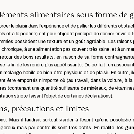
léments alimentaires sous forme de 
cer le plaisir dans l’expérience et de pallier les différents obs
 et à la pectine) ont pour objectif principal de donner envie à t
ies possèdent une texture et un goût agréable. Les raisons p
hronique, à une alimentation pas souvent très saine, et à un man
en retour des bons résultats, en raison de sa forme contraignan
e, afin de les rendre plus appétissants. De ce fait, en associant 
un mélange habile de bien-être physique et de plaisir. En outre, il
uvent être emportés n’importe où (au travail, dans la voiture, à
res (contenant une quantité suffisante de minéraux, de vitamin
tion stricte faisant l’objet de certaines déclarations).
s, précautions et limites
. Mais il faudrait surtout garder à l’esprit qu’une posologie
ereux mais par contre ils sont très actifs. En réalité, les
gu