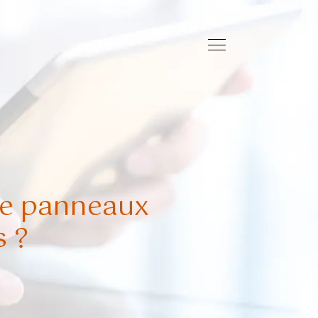
 de panneaux
s ?