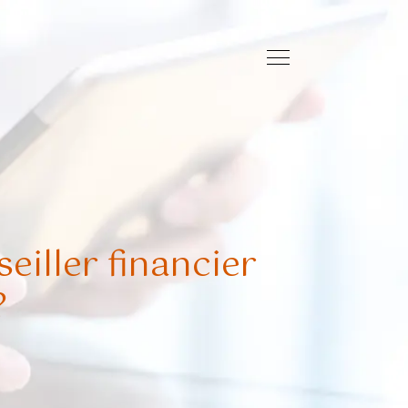
seiller financier
?