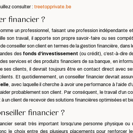
uillez consulter :
treetopprivate.be
er financier ?
ré comme un professionnel, faisant une profession indépendante
le son travail, il apporte son propre savoir-faire ou ses compét
c de conseiller son client en termes de la gestion financière, dan
emandes des
fonds d’investissement
(ou crédit), c’est-à-dire
e des services et des produits financiers de sa banque, en infor
 ses clients, il devrait toujours être en contact direct avec se
ients. Et quotidiennement, un conseiller financier devrait assurer
elle
, avec laquelle il cherche à avoir une performance à l’aide 
t aider probablement son client. Par conséquent, le travail d’un co
à un client de recevoir des solutions financières optimisées et b
nseiller financier ?
inancier serait très important lorsqu’une personne physique 
onc le choix entre des plusieurs placements pour renforcer l