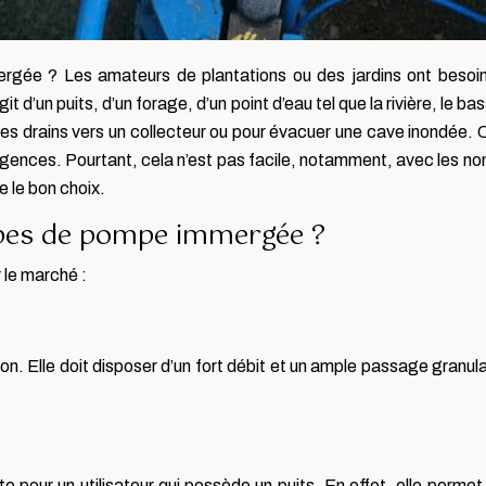
rgée ? Les amateurs de plantations ou des jardins ont besoin 
it d’un puits, d’un forage, d’un point d’eau tel que la rivière, le
 drains vers un collecteur ou pour évacuer une cave inondée. C’e
gences. Pourtant, cela n’est pas facile, notamment, avec les n
aire le bon choix.
types de pompe immergée ?
 le marché :
ation. Elle doit disposer d’un fort débit et un ample passage granul
 pour un utilisateur qui possède un puits. En effet, elle perme