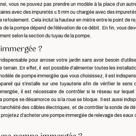
insi, vous ne pouvez pas prendre un modèle à la place d’un autre
claires avec des impuretés ≤ 5 mm ou chargée avec des impureté
refoulement. Cela inclut la hauteur en mètre entre le point de 
e de la pompe dépend de l’élévation de ce débit. En fin, vous de
ulement selon la section du tuyau de la pompe.
 immergée ?
ndispensable pour arroser votre jardin sans avoir besoin d’utilis
errain. En effet, il est possible d’alimenter toutes les installati
e modèle de pompe immergée que vous choisissez, il est indispens
pareil qui s’installe sur une tuyauterie afin de vérifier le sens
mmergée, il est nécessaire de contrôler si le réseau sur lequel
la pompe se désamorce ou si la roue se bloque. Il est aussi indisp
’étanchéité des câbles électriques, et de contrôler la sonde de dé
us projetez d’acheter une pompe immergée de relevage des eaux c