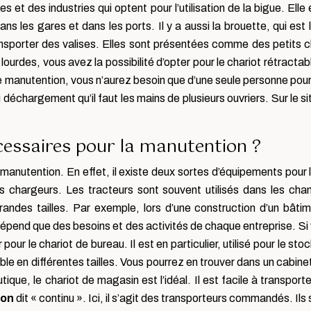
 et des industries qui optent pour l’utilisation de la bigue. Elle
s les gares et dans les ports. Il y a aussi la brouette, qui est l
ansporter des valises. Elles sont présentées comme des petits c
urdes, vous avez la possibilité d’opter pour le chariot rétractable
anutention, vous n’aurez besoin que d’une seule personne pour t
 déchargement qu’il faut les mains de plusieurs ouvriers. Sur le s
cessaires pour la manutention ?
e manutention. En effet, il existe deux sortes d’équipements pour 
es chargeurs. Les tracteurs sont souvent utilisés dans les chan
ndes tailles. Par exemple, lors d’une construction d’un bâtime
dépend que des besoins et des activités de chaque entreprise. S
r pour le chariot de bureau. Il est en particulier, utilisé pour le
ible en différentes tailles. Vous pourrez en trouver dans un cabine
ue, le chariot de magasin est l’idéal. Il est facile à transporter
ion
dit « continu ». Ici, il s’agit des transporteurs commandés. Ils