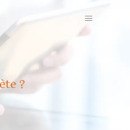
ète ?