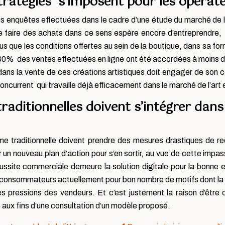
tratégies s’imposent pour les opérate
des enquêtes effectuées dans le cadre d’une étude du marché de l
n de faire des achats dans ce sens espère encore d’entreprendre
lus que les conditions offertes au sein de la boutique, dans sa
de 80% des ventes effectuées en ligne ont été accordées à moins d
 dans la vente de ces créations artistiques doit engager de son 
ncurrent qui travaille déjà efficacement dans le marché de l’art e
aditionnelles doivent s’intégrer dans
rme traditionnelle doivent prendre des mesures drastiques de r
 un nouveau plan d’action pour s’en sortir, au vue de cette impasse
éussite commerciale demeure la solution digitale pour la bonne et
 des consommateurs actuellement pour bon nombre de motifs dont la 
es pressions des vendeurs. Et c’est justement la raison d’être 
 aux fins d’une consultation d’un modèle proposé.