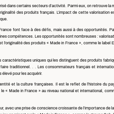
risé dans certains secteurs d’activité. Parmi eux, on retrouve la
originalité des produits français. L’impact de cette valorisation e
ique.
France font face à des défis, mais aussi à des opportunités. Pa
ertaines compétences. Les opportunités sont nombreuses : valorisa
é et l’originalité des produits « Made in France », comme le label 
aractéristiques uniques qui les distinguent des produits fabriqué
faire traditionnel. . . Les consommateurs français et interna
s élevé pour les acquérir.
tité et la culture françaises. Il est le reflet de l’histoire du 
ir le « Made in France » au niveau national et international, c
r, avec une prise de conscience croissante de l’importance de la 