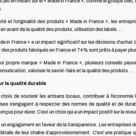
e du jeu en misant sur le « Made in France », comme le groupe Seb
.
té et l’originalité des produits « Made in France », les entrep
en avant de la qualité des produits, utilisation des labels. . .
e in France » a un impact significatif sur les décisions d’acha
des produits fabriqués en France et 74% sont prêts à payer plus
eur propre marque « Made in France », plusieurs conseils peuve
nication, valoriser le savoir-faire et la qualité des produits. . .
 la qualité durable
 choix de soutenir les artisans locaux, contribuer à l’économie
ses s’engagent à respecter des normes de qualité et de durabi
çus pour durer. C’est un choix qui a un impact positif sur le nivea
i un engagement en faveur de la transparence. Les entreprises d
 détails de leur chaîne d’approvisionnement. C’est une pratique