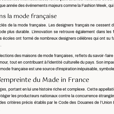
chaque année des événements majeurs comme la Fashion Week, qui d
ans la mode française
 clés de la mode française. Les designers français ne cessent de 
de plus durable. L’innovation se retrouve également dans les
s écoles ont formé de nombreux designers célèbres qui ont su fa
.
ollections des maisons de mode françaises, reflets du savoir-fair
mour, tout en contribuant à l’identité culturelle du pays. Son im
 mode française est une source d’inspiration inépuisable, symbole 
: l’empreinte du Made in France
s, portant en lui une histoire riche et complexe. Cette appellat
rotéger les producteurs nationaux contre la concurrence étrangèr
es critères précis établis par le Code des Douanes de l’Union Eu
.