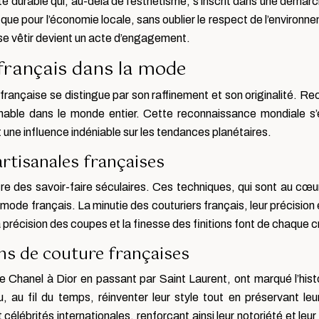
té durable qui, au-delà de l’esthétisme, s’inscrit dans une démar
de que pour l’économie locale, sans oublier le respect de l’enviro
e se vêtir devient un acte d’engagement.
e français dans la mode
 française se distingue par son raffinement et son originalité. Re
rnable dans le monde entier. Cette reconnaissance mondiale s’e
 une influence indéniable sur les tendances planétaires.
rtisanales françaises
re des savoir-faire séculaires. Ces techniques, qui sont au cœu
mode français. La minutie des couturiers français, leur précision 
 précision des coupes et la finesse des finitions font de chaque c
ns de couture françaises
 Chanel à Dior en passant par Saint Laurent, ont marqué l’hist
, au fil du temps, réinventer leur style tout en préservant le
élébrités internationales, renforçant ainsi leur notoriété et leur 