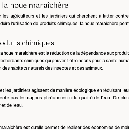
de la houe maraîchère
r les agriculteurs et les jardiniers qui cherchent à lutter con
uire l’utilisation de produits chimiques, la houe maraîchère perm
produits chimiques
de la houe maraîchère est la réduction de la dépendance aux pro
n de désherbants chimiques qui peuvent être nocifs pour la santé hum
ion des habitats naturels des insectes et des animaux.
s et les jardiniers agissent de manière écologique en réduisant l
cte pas les nappes phréatiques ni la qualité de l’eau. De plus,
 et de l’eau.
raîchère est qu’elle permet de réaliser des économies de main-d