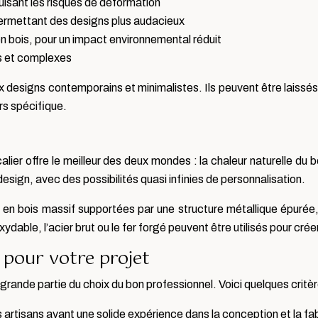
duisant les risques de déformation
ermettant des designs plus audacieux
en bois, pour un impact environnemental réduit
es et complexes
 designs contemporains et minimalistes. Ils peuvent être laissés 
rs spécifique.
lier offre le meilleur des deux mondes : la chaleur naturelle du
esign, avec des possibilités quasi infinies de personnalisation.
en bois massif supportées par une structure métallique épurée, 
ydable, l’acier brut ou le fer forgé peuvent être utilisés pour cré
 pour votre projet
 grande partie du choix du bon professionnel. Voici quelques critè
tisans ayant une solide expérience dans la conception et la fabric