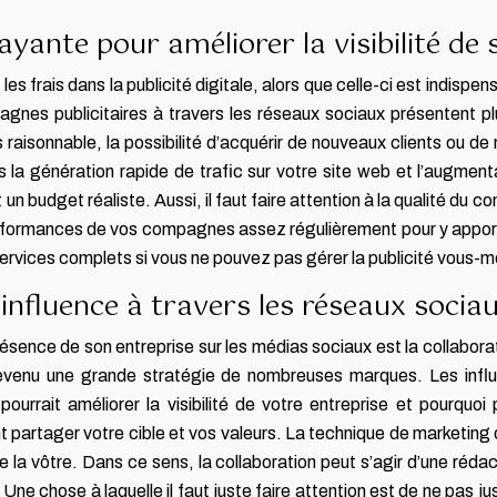
ayante pour améliorer la visibilité de
s frais dans la publicité digitale, alors que celle-ci est indispe
gnes publicitaires à travers les réseaux sociaux présentent pl
s raisonnable, la possibilité d’acquérir de nouveaux clients ou de 
ns la génération rapide de trafic sur votre site web et l’augme
 budget réaliste. Aussi, il faut faire attention à la qualité du con
erformances de vos compagnes assez régulièrement pour y apporte
rvices complets si vous ne pouvez pas gérer la publicité vous-
nfluence à travers les réseaux socia
résence de son entreprise sur les médias sociaux est la collabor
 devenu une grande stratégie de nombreuses marques. Les infl
ourrait améliorer la visibilité de votre entreprise et pourquoi
ent partager votre cible et vos valeurs. La technique de marketing
a vôtre. Dans ce sens, la collaboration peut s’agir d’une rédact
! Une chose à laquelle il faut juste faire attention est de ne pas jus