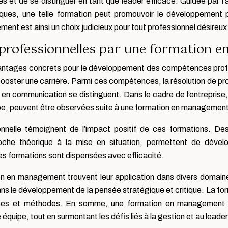
et de se distinguer en tant que leader efficace. Guidée par l’a
iques, une telle formation peut promouvoir le développement 
t est ainsi un choix judicieux pour tout professionnel désireux d
 professionnelles par une formation
tages concrets pour le développement des compétences profess
ooster une carrière. Parmi ces compétences, la résolution de pro
n communication se distinguent. Dans le cadre de l’entreprise, 
uipe, peuvent être observées suite à une formation en management
nnelle témoignent de l’impact positif de ces formations. 
pproche théorique à la mise en situation, permettent de déve
ù ces formations sont dispensées avec efficacité.
 en management trouvent leur application dans divers domaines. 
l dans le développement de la pensée stratégique et critique. La 
nces et méthodes. En somme, une formation en management of
équipe, tout en surmontant les défis liés à la gestion et au leader