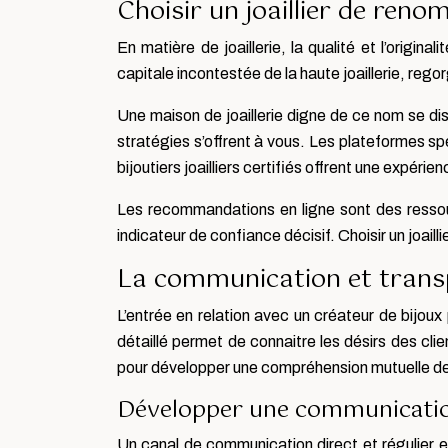
Choisir un joaillier de reno
En matière de joaillerie, la qualité et l’origina
capitale incontestée de la haute joaillerie, rego
Une maison de joaillerie digne de ce nom se disti
stratégies s’offrent à vous. Les plateformes spéc
bijoutiers joailliers certifiés offrent une expér
Les recommandations en ligne sont des ressourc
indicateur de confiance décisif. Choisir un joail
La communication et transp
L’entrée en relation avec un créateur de bijoux
détaillé permet de connaitre les désirs des clie
pour développer une compréhension mutuelle d
Développer une communication
Un canal de communication direct et régulier entr