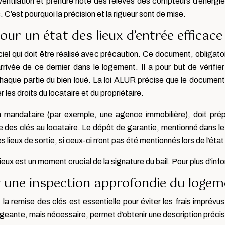
 la ventilation et prendre note des relevés des compteurs d’éner
 C’est pourquoi la précision et la rigueur sont de mise.
our un état des lieux d’entrée efficace
iel qui doit être réalisé avec précaution. Ce document, obligatoir
arrivée de ce dernier dans le logement. Il a pour but de vérifi
 chaque partie du bien loué. La loi ALUR précise que le documen
les droits du locataire et du propriétaire.
 son mandataire (par exemple, une agence immobilière), doit pré
des clés au locataire. Le dépôt de garantie, mentionné dans le co
ieux de sortie, si ceux-ci n’ont pas été mentionnés lors de l’état 
ieux est un moment crucial de la signature du bail. Pour plus d’info
r une inspection approfondie du loge
 remise des clés est essentielle pour éviter les frais imprévus
geante, mais nécessaire, permet d’obtenir une description préci