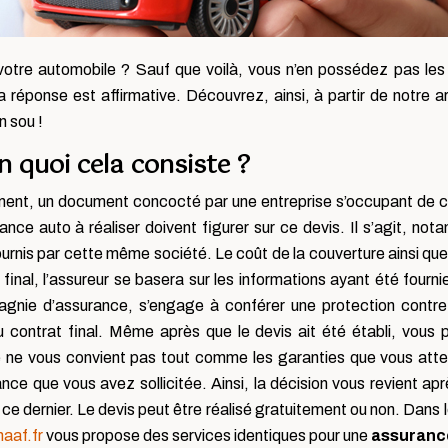
votre automobile ? Sauf que voilà, vous n’en possédez pas le
 réponse est affirmative. Découvrez, ainsi, à partir de notre ar
n sou !
n quoi cela consiste ?
ent, un document concocté par une entreprise s’occupant de ce
nce auto à réaliser doivent figurer sur ce devis. Il s’agit, nota
urnis par cette même société. Le coût de la couverture ainsi qu
ix final, l’assureur se basera sur les informations ayant été four
gnie d’assurance, s’engage à conférer une protection contre
u contrat final. Même après que le devis ait été établi, vous 
é ne vous convient pas tout comme les garanties que vous atten
ce que vous avez sollicitée. Ainsi, la décision vous revient aprè
r ce dernier. Le devis peut être réalisé gratuitement ou non. Da
aaf.fr
vous propose des services identiques pour une
assuranc