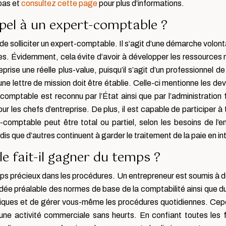
pas et
consultez cette page
pour plus d’informations.
appel à un expert-comptable ?
de solliciter un expert-comptable. Il s’agit d’une démarche volonta
. Évidemment, cela évite d’avoir à développer les ressources né
rise une réelle plus-value, puisqu’il s’agit d’un professionnel de
 une lettre de mission doit être établie. Celle-ci mentionne les d
comptable est reconnu par l’État ainsi que par l’administration f
ur les chefs d’entreprise. De plus, il est capable de participer à 
t-comptable peut être total ou partiel, selon les besoins de l’
ndis que d’autres continuent à garder le traitement de la paie en i
 fait-il gagner du temps ?
 précieux dans les procédures. Un entrepreneur est soumis à de
 idée préalable des normes de base de la comptabilité ainsi que 
idiques et de gérer vous-même les procédures quotidiennes. Cepe
’une activité commerciale sans heurts. En confiant toutes les