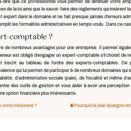
dire que ce professionnel vous permet de diminuer votre emplo
de la loi ainsi que le savoir-faire des règlements qui insèrent la
st expert dans le domaine et ne fait presque jamais d’erreurs ad
 remplit les formalités administratives en temps voulu. Dans ce ca
ert-comptable ?
fre de nombreux avantages pour une entreprise. Il permet égalem
preneur est obligé d’engager un expert-comptable s’il choisit de 
t inscrit au tableau de l’ordre des experts-comptables. De p
lence qui lui permet de participer à de nombreux domaines qui son
bilité, d’administration sociale (paie), de fiscalité et même 
enter des outils de gestion et vous aider à avoir une perception
ne option financière plus intéressante.
 votre trésorerie ?
Pourquoi le plan épargne ret