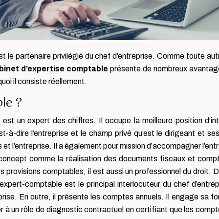
t le partenaire privilégié du chef d’entreprise. Comme toute aut
binet d’expertise comptable
présente de nombreux avantages
quoi il consiste réellement.
le ?
st un expert des chiffres. Il occupe la meilleure position d’in
t-à-dire l’entreprise et le champ privé qu’est le dirigeant et se
urs et l’entreprise. Il a également pour mission d’accompagner l’e
’un concept comme la réalisation des documents fiscaux et co
es provisions comptables, il est aussi un professionnel du droit.
ert-comptable est le principal interlocuteur du chef d’entrepris
prise. En outre, il présente les comptes annuels. Il engage sa f
 à un rôle de diagnostic contractuel en certifiant que les comptes