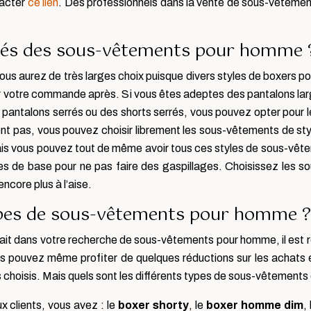
tacter
ce lien
. Des professionnels dans la vente de sous-vêtemen
rités des sous-vêtements pour homme 
aurez de très larges choix puisque divers styles de boxers pour
er votre commande après. Si vous êtes adeptes des pantalons larg
s pantalons serrés ou des shorts serrés, vous pouvez opter pour
nent pas, vous pouvez choisir librement les sous-vêtements de styl
is vous pouvez tout de même avoir tous ces styles de sous-vête
nes de base pour ne pas faire des gaspillages. Choisissez les s
ncore plus à l’aise.
types de sous-vêtements pour homme ?
isfait dans votre recherche de sous-vêtements pour homme, il es
us pouvez même profiter de quelques réductions sur les achats
s choisis. Mais quels sont les différents types de sous-vêtements 
clients, vous avez : le
boxer shorty
, le
boxer homme dim
,