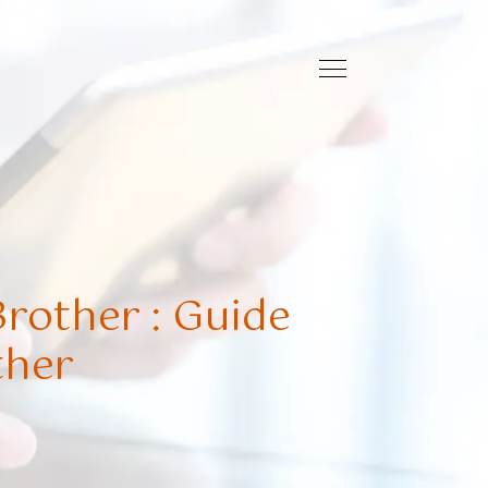
rother : Guide
ther