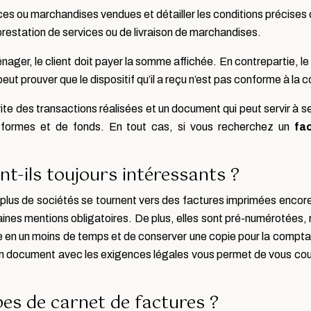
ices ou marchandises vendues et détailler les conditions précises d
 prestation de services ou de livraison de marchandises.
ager, le client doit payer la somme affichée. En contrepartie, le r
l peut prouver que le dispositif qu’il a reçu n’est pas conforme à l
te des transactions réalisées et un document qui peut servir à s
e formes et de fonds. En tout cas, si vous recherchez un
fa
nt-ils toujours intéressants ?
plus de sociétés se tournent vers des factures imprimées encor
es mentions obligatoires. De plus, elles sont pré-numérotées, ré
 en un moins de temps et de conserver une copie pour la comptabil
n document avec les exigences légales vous permet de vous couvr
pes de carnet de factures ?