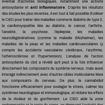
éventail d’activités biologiques, notamment une activité
antioxydante et
anti inflammatoire
. D’après les résultats
des études les plus récentes, il est tout à fait possible d’utiliser
le CBD pour traiter des maladies comme le diabète de type 2,
la cardiomyopathie liée au diabète, le cancer, l’arthrite,
l’anxiété, la psychose, l’épilepsie, les maladies
neurodégénératives (comme la maladie d’Alzheimer), les
maladies de la peau et les maladies cardiovasculaires (y
compris les accidents vasculaires cérébraux, l’arythmie,
l’athérosclérose et l’hypertension). L’analyse de l’action
antioxydante du cbd a révélé qu’il peut à la fois influencer
directement les composants du système nerveux, mais aussi
interagir indirectement avec d’autres cibles moléculaires liées
aux composants du cerveau. De plus, le cannabidiol
fonctionne efficacement pour soulager le stress, calmer les
systèmes neurologique et immunologique, et réduire les effets
de la douleur et du gonflement. Le CBD aide la zone
endommagée et le reste du corps, en diminuant l’activité des