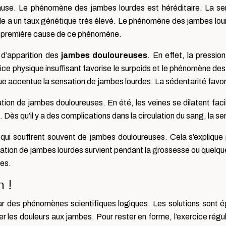
 cause. Le phénomène des jambes lourdes est héréditaire. La s
le a un taux génétique très élevé. Le phénomène des jambes lour
la première cause de ce phénomène.
 d’apparition des
jambes douloureuses
. En effet, la pressi
ce physique insuffisant favorise le surpoids et le phénomène de
e accentue la sensation de jambes lourdes. La sédentarité favori
ation de jambes douloureuses. En été, les veines se dilatent fac
ès qu’il y a des complications dans la circulation du sang, la sen
i souffrent souvent de jambes douloureuses. Cela s’explique 
ion de jambes lourdes survient pendant la grossesse ou quelques
es.
 !
ar des phénomènes scientifiques logiques. Les solutions sont ég
 les douleurs aux jambes. Pour rester en forme, l’exercice régulier