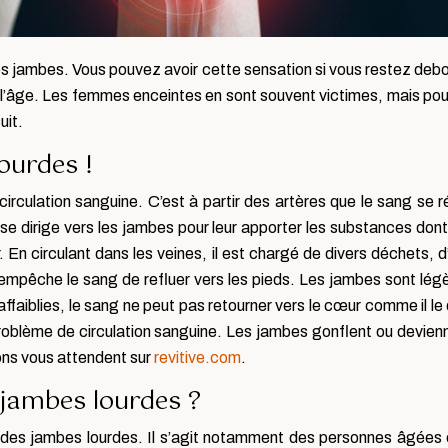
s les jambes. Vous pouvez avoir cette sensation si vous restez d
l’âge. Les femmes enceintes en sont souvent victimes, mais pou
uit.
ourdes !
 circulation sanguine. C’est à partir des artères que le sang se 
e dirige vers les jambes pour leur apporter les substances dont 
ur. En circulant dans les veines, il est chargé de divers déchets
empêche le sang de refluer vers les pieds. Les jambes sont légè
affaiblies, le sang ne peut pas retourner vers le cœur comme il le d
roblème de circulation sanguine. Les jambes gonflent ou devienne
ons vous attendent sur
revitive.com
.
 jambes lourdes ?
 des jambes lourdes. Il s’agit notamment des personnes âgées 